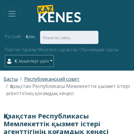
Русский
Қазақ
Портал туралы
Мәселелі сұрақтар
Обучающие курсы
ҚК мүшелері үшін
Басты
Республиканский совет
Қазақстан Республикасы Мемлекеттік қызмет істері
агенттігінің қоғамдық кеңесі
Қазақстан Республикасы
Мемлекеттік қызмет істері
агенттігінің қоғамдық кеңесі