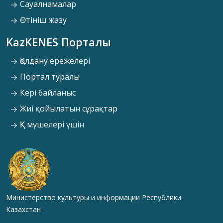
Сауалнамалар
Өтініш жазу
KazKENES Порталы
Қолдану ережелері
Портал туралы
Кері байланыс
Жиі қойылатын сұрақтар
ҚК мүшелері үшін
Министерство культуры и информации Республики
Казахстан