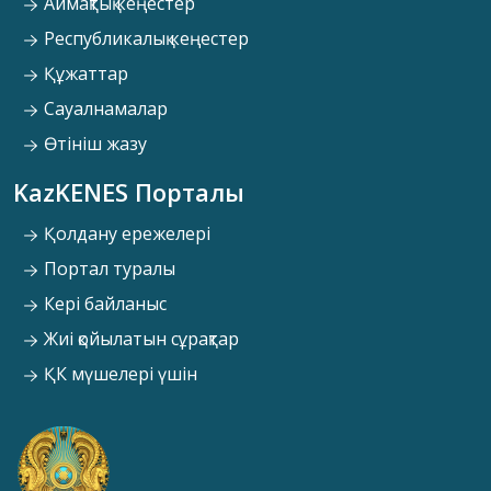
Аймақтық кеңестер
Республикалық кеңестер
Құжаттар
Сауалнамалар
Өтініш жазу
KazKENES Порталы
Қолдану ережелері
Портал туралы
Кері байланыс
Жиі қойылатын сұрақтар
ҚК мүшелері үшін