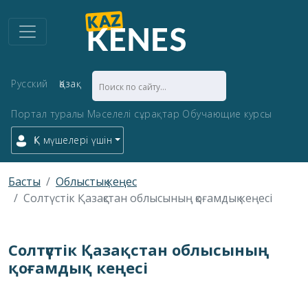
Русский
Қазақ
Портал туралы
Мәселелі сұрақтар
Обучающие курсы
ҚК мүшелері үшін
Басты
Облыстық кеңес
Солтүстік Қазақстан облысының қоғамдық кеңесі
Солтүстік Қазақстан облысының
қоғамдық кеңесі