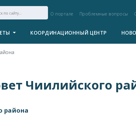
О портале
Проблемные вопросы
ВЕТЫ
КООРДИНАЦИОННЫЙ ЦЕНТР
НОВ
района
вет Чиилийского ра
о района