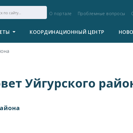
О портале
Проблемные вопросы
ВЕТЫ
КООРДИНАЦИОННЫЙ ЦЕНТР
НОВ
йона
вет Уйгурского райо
района