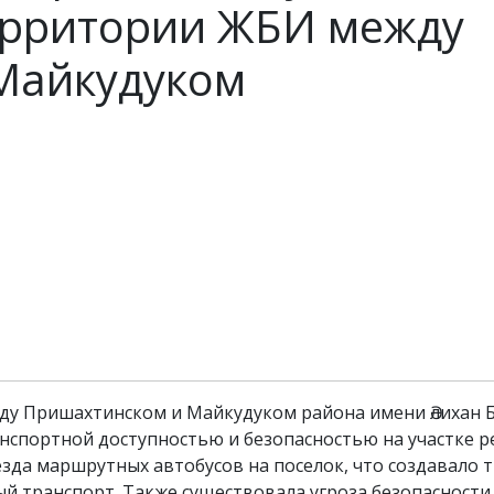
ерритории ЖБИ между
Майкудуком
 Пришахтинском и Майкудуком района имени Әлихан Б
анспортной доступностью и безопасностью на участке р
зда маршрутных автобусов на поселок, что создавало 
ый транспорт. Также существовала угроза безопасности