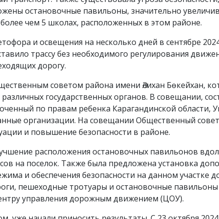
оложены остановочные павильоны, значительно увеличи
 более чем 5 школах, расположенных в этом районе.
тофора и освещения на несколько дней в сентябре 202
тавило трассу без необходимого регулирования движен
еходящих дорогу.
ественным советом района имени Әлихан Бөкейхан, ко
различных государственных органов. В совещании, сост
моченный по правам ребенка Карагандинской области, 
ванные организации. На совещании Общественный сове
уации и повышение безопасности в районе.
лучшение расположения остановочных павильонов вдоль
сов на поселок. Также была предложена установка доп
жима и обеспечения безопасности на данном участке д
оги, пешеходные тротуары и остановочные павильоны 
ентру управления дорожным движением (ЦОУ).
 уже начали приносить результаты. С 23 октября 2024 