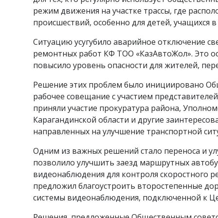
режим движения на участке трассы, где расп
происшествий, особенно для детей, учащихся в
Ситуацию усугубило аварийное отключение све
ремонтных работ КФ ТОО «КазАвтоЖол». Это ос
повысило уровень опасности для жителей, пер
Решение этих проблем было инициировано Общ
рабочее совещание с участием представителей 
приняли участие прокуратура района, Уполно
Карагандинской области и другие заинтересо
направленных на улучшение транспортной сит
Одним из важных решений стало переноса и у
позволило улучшить заезд маршрутных автобу
видеонаблюдения для контроля скоростного ре
предложил благоустроить второстепенные дор
системы видеонаблюдения, подключенной к Ц
Решения, предложенные Общественным советом,