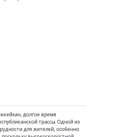
өкейхан, долгое время
еспубликанской трассы. Одной из
трудности для жителей, особенно
, поскольку высокоскоростной