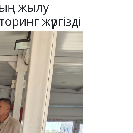
дың жылу
ринг жүргізді