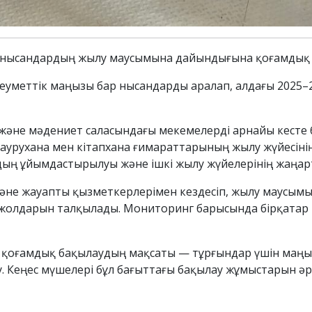
ік нысандардың жылу маусымына дайындығына қоғамдық 
әлеуметтік маңызы бар нысандарды аралап, алдағы 2025
у және мәдениет саласындағы мекемелерді арнайы кест
 аурухана мен кітапхана ғимараттарының жылу жүйесіні
дың ұйымдастырылуы және ішкі жылу жүйелерінің жаңарт
әне жауапты қызметкерлерімен кездесіп, жылу маусым
 жолдарын талқылады. Мониторинг барысында бірқатар к
й қоғамдық бақылаудың мақсаты — тұрғындар үшін маң
у. Кеңес мүшелері бұл бағыттағы бақылау жұмыстарын ә