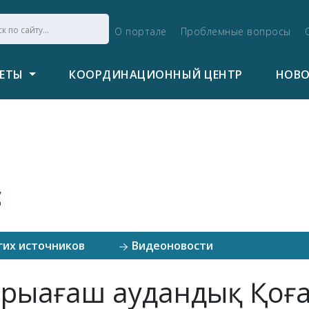
О портале
Проблемные вопросы
ВЕТЫ
КООРДИНАЦИОННЫЙ ЦЕНТР
НОВ
с
гих источников
Видеоновости
Сарыағаш аудандық Қоғ