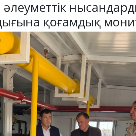
ы әлеуметтік нысандар
ғына қоғамдық монито