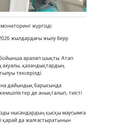
мониторинг жүргізді
–2026 жылдардағы жылу беру
е бойынша аралап шықты. Атап
ң ахуалы, қазандықтардың
ылуы тексерілді.
ына дайындық барысында
емшіліктер де анықталып, тиісті
ызды нысандардың қысқы маусымға
рі қарай да жалғастыратынын