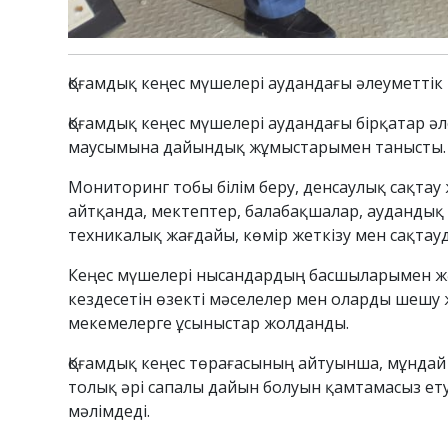
Қоғамдық кеңес мүшелері аудандағы әлеуметт
Қоғамдық кеңес мүшелері аудандағы бірқатар 
маусымына дайындық жұмыстарымен танысты.
Мониторинг тобы білім беру, денсаулық сақта
айтқанда, мектептер, балабақшалар, аудандық
техникалық жағдайы, көмір жеткізу мен сақтау
Кеңес мүшелері нысандардың басшыларымен ж
кездесетін өзекті мәселелер мен оларды шешу
мекемелерге ұсыныстар жолданды.
Қоғамдық кеңес төрағасының айтуынша, мұнда
толық әрі сапалы дайын болуын қамтамасыз ет
мәлімдеді.