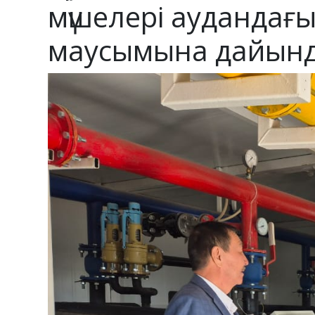
мүшелері аудандағ
маусымына дайынды