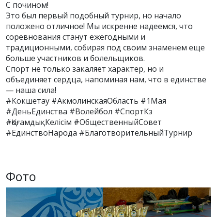
С почином!
Это был первый подобный турнир, но начало
положено отличное! Мы искренне надеемся, что
соревнования станут ежегодными и
традиционными, собирая под своим знаменем еще
больше участников и болельщиков.
Спорт не только закаляет характер, но и
объединяет сердца, напоминая нам, что в единстве
— наша сила!
#Кокшетау #АкмолинскаяОбласть #1Мая
#ДеньЕдинства #Волейбол #СпортКз
#ҚоғамдықКелісім #ОбщественныйСовет
#ЕдинствоНарода #БлаготворительныйТурнир
Фото