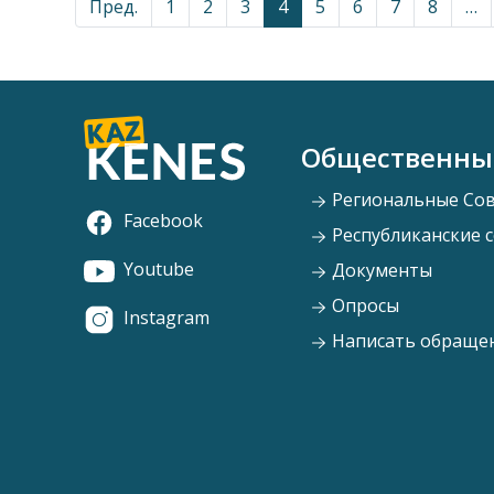
Пред.
1
2
3
4
5
6
7
8
…
Общественны
Региональные Со
Facebook
Республиканские 
Youtube
Документы
Опросы
Instagram
Написать обраще