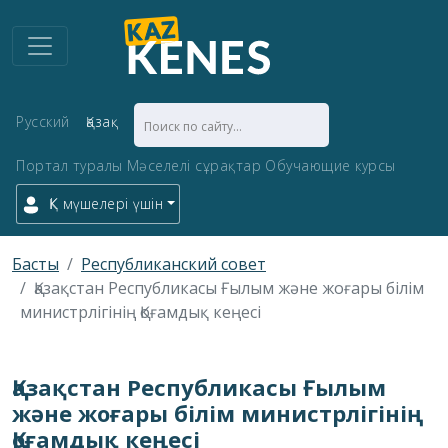
Русский
Қазақ
Портал туралы
Мәселелі сұрақтар
Обучающие курсы
ҚК мүшелері үшін
Басты
Республиканский совет
Қазақстан Республикасы Ғылым және жоғары білім
министрлігінің Қоғамдық кеңесі
Қазақстан Республикасы Ғылым
және жоғары білім министрлігінің
Қоғамдық кеңесі