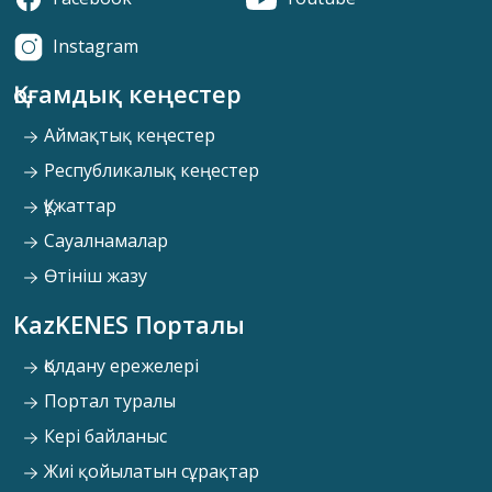
Instagram
Қоғамдық кеңестер
Аймақтық кеңестер
Республикалық кеңестер
Құжаттар
Сауалнамалар
Өтініш жазу
KazKENES Порталы
Қолдану ережелері
Портал туралы
Кері байланыс
Жиі қойылатын сұрақтар