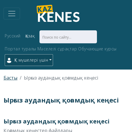
Русский
Қазақ
Портал туралы
Мәселелі сұрақтар
Обучающие курсы
ҚК мүшелері үшін
Басты
Ырғыз аудандық қоғамдық кеңесі
Ырғыз аудандық қоғамдық кеңесі
Ырғыз аудандық қоғамдық кеңесі
Қоғамдық кеңестер файлдары