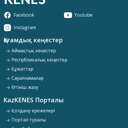
Facebook
Youtube
Instagram
Қоғамдық кеңестер
Аймақтық кеңестер
Республикалық кеңестер
Құжаттар
Сауалнамалар
Өтініш жазу
KazKENES Порталы
Қолдану ережелері
Портал туралы