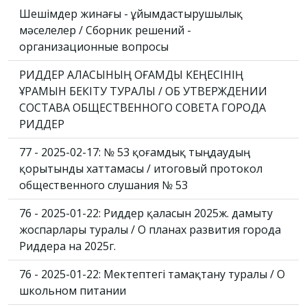
Шешімдер жинағы - ұйымдастырушылық
мәселелер / Сборник решений -
организационные вопросы
РИДДЕР ҚАЛАСЫНЫҢ ҚОҒАМДЫҚ КЕҢЕСІНІҢ
ҚҰРАМЫН БЕКІТУ ТУРАЛЫ / ОБ УТВЕРЖДЕНИИ
СОСТАВА ОБЩЕСТВЕННОГО СОВЕТА ГОРОДА
РИДДЕР
77 - 2025-02-17: № 53 қоғамдық тыңдаудың
қорытынды хаттамасы / итоговый протокол
общественного слушания № 53
76 - 2025-01-22: Риддер қаласын 2025ж. дамыту
жоспарлары туралы / О планах развития города
Риддера на 2025г.
76 - 2025-01-22: Мектептегі тамақтану туралы / О
школьном питании