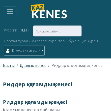
Русский
Қазақ
Портал туралы
Мәселелі сұрақтар
Обучающие курсы
ҚК мүшелері үшін
Басты
Қалалық кеңес
Риддер қ. қоғамдық кеңесі
Риддер қ. қоғамдық кеңесі
Риддер қ. қоғамдық кеңесі
Қоғамдық кеңестер файлдары