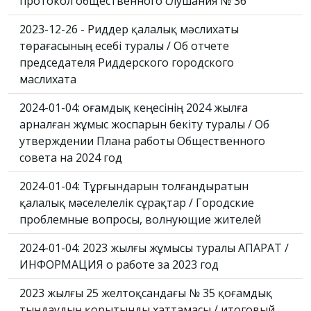
протокол общественного слушания № 36
2023-12-26 - Риддер қалалық мәслихаты
төрағасының есебі туралы / Об отчете
председателя Риддерского городского
маслихата
2024-01-04: Қоғамдық кеңесінің 2024 жылға
арналған жұмыс жоспарын бекіту туралы / Об
утверждении Плана работы Общественного
совета на 2024 год
2024-01-04: Тұрғындарын толғандыратын
қалалық мәселелелік сұрақтар / Городские
проблемные вопросы, волнующие жителей
2024-01-04: 2023 жылғы жұмысы туралы АҚПАРАТ /
ИНФОРМАЦИЯ о работе за 2023 год
2023 жылғы 25 желтоқсандағы № 35 қоғамдық
тыңдаудың қорытынды хаттамасы / итоговый