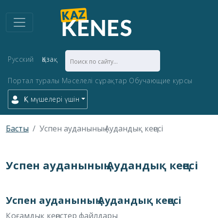
Русский
Қазақ
Портал туралы
Мәселелі сұрақтар
Обучающие курсы
ҚК мүшелері үшін
Басты
Успен ауданының Аудандық кеңесі
Успен ауданының Аудандық кеңесі
Успен ауданының Аудандық кеңесі
Қоғамдық кеңестер файлдары