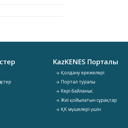
стер
KazKENES Порталы
Қолдану ережелері
естер
Портал туралы
Кері байланыс
Жиі қойылатын сұрақтар
ҚК мүшелері үшін