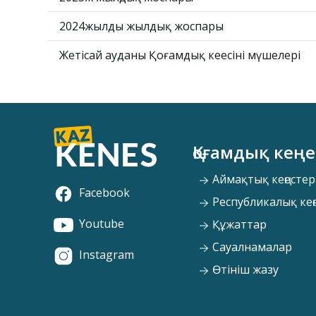
2024жылдың жылдық жоспары
Жетісай ауданы Қоғамдық кеңесінің мүшелері
Қоғамдық кеңе
Аймақтық кеңестер
Facebook
Республикалық кең
Youtube
Құжаттар
Сауалнамалар
Instagram
Өтініш жазу