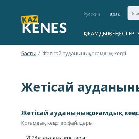
Русский
Қазақ
ҚОҒАМДЫҚ КЕҢЕСТЕР
Басты
Жетісай ауданының қоғамдық кеңесі
Жетісай ауданыны
Жетісай ауданының қоғамдық кеңес
Қоғамдық кеңестер файлдары
2023ж жылдық жоспары