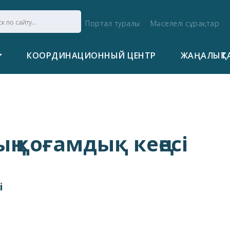
Портал туралы
Мәселелі сұрақтар
КООРДИНАЦИОННЫЙ ЦЕНТР
ЖАҢАЛЫҚТ
ң қоғамдық кеңесі
і