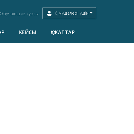
ҚК мүшелері үшін
Обучающие курсы
АР
КЕЙСЫ
ҚҰЖАТТАР