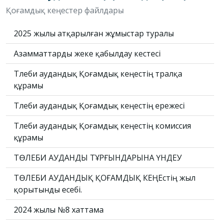
Қоғамдық кеңестер файлдары
2025 жылы атқарылған жұмыстар туралы
Азамматтарды жеке қабылдау кестесі
Төлеби аудандық Қоғамдық кеңестің төралқа
құрамы
Төлеби аудандық Қоғамдық кеңестің ережесі
Төлеби аудандық Қоғамдық кеңестің комиссия
құрамы
ТӨЛЕБИ АУДАНДЫ ТҰРҒЫНДАРЫНА ҮНДЕУ
ТӨЛЕБИ АУДАНДЫҚ ҚОҒАМДЫҚ КЕҢЕстің жыл
қорытынды есебі.
2024 жылы №8 хаттама