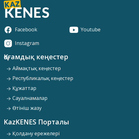
Facebook
Youtube
Instagram
Қоғамдық кеңестер
Аймақтық кеңестер
Республикалық кеңестер
Құжаттар
Сауалнамалар
Өтініш жазу
KazKENES Порталы
Қолдану ережелері