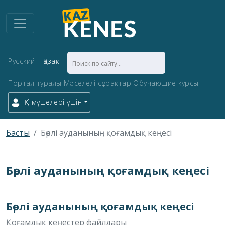
Русский
Қазақ
Портал туралы
Мәселелі сұрақтар
Обучающие курсы
ҚК мүшелері үшін
Басты
Бөрлі ауданының қоғамдық кеңесі
Бөрлі ауданының қоғамдық кеңесі
Бөрлі ауданының қоғамдық кеңесі
Қоғамдық кеңестер файлдары