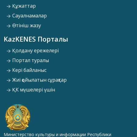
Құжаттар
Сауалнамалар
Өтініш жазу
KazKENES Порталы
Қолдану ережелері
Портал туралы
Кері байланыс
Жиі қойылатын сұрақтар
ҚК мүшелері үшін
Министерство культуры и информации Республики