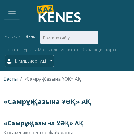
Русский
Қазақ
Портал туралы
Мәселелі сұрақтар
Обучающие курсы
ҚК мүшелері үшін
Басты
«Самрұқ-Қазына ҰƏҚ» АҚ
«Самрұқ-Қазына ҰƏҚ» АҚ
«Самрұқ-Қазына ҰƏҚ» АҚ
Қоғамдық кеңестер файлдары