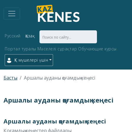
Русский
Қазақ
Портал туралы
Мәселелі сұрақтар
Обучающие курсы
ҚК мүшелері үшін
Басты
Аршалы ауданы қоғамдық кеңесі
Аршалы ауданы қоғамдық кеңесі
Аршалы ауданы қоғамдық кеңесі
Қоғамдық кеңестер файлдары