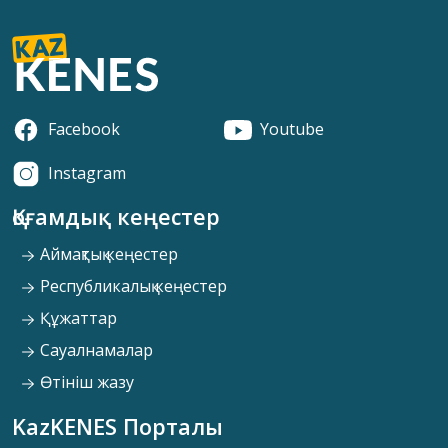
Facebook
Youtube
Instagram
Қоғамдық кеңестер
Аймақтық кеңестер
Республикалық кеңестер
Құжаттар
Сауалнамалар
Өтініш жазу
KazKENES Порталы