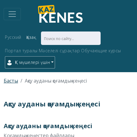
Русский
Қазақ
Портал туралы
Мәселелі сұрақтар
Обучающие курсы
ҚК мүшелері үшін
Басты
Ақсу ауданы қоғамдық кеңесі
Ақсу ауданы қоғамдық кеңесі
Ақсу ауданы қоғамдық кеңесі
Қоғамдық кеңестер файлдары