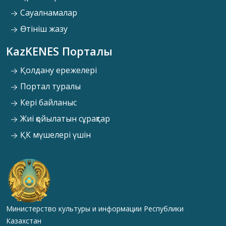
Сауалнамалар
Өтініш жазу
KazKENES Порталы
Қолдану ережелері
Портал туралы
Кері байланыс
Жиі қойылатын сұрақтар
ҚК мүшелері үшін
Министерство культуры и информации Республики
Казахстан