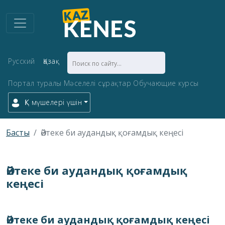
Русский
Қазақ
Портал туралы
Мәселелі сұрақтар
Обучающие курсы
ҚК мүшелері үшін
Басты
Әйтеке би аудандық қоғамдық кеңесі
Әйтеке би аудандық қоғамдық
кеңесі
Әйтеке би аудандық қоғамдық кеңесі