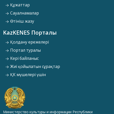
Құжаттар
Сауалнамалар
Өтініш жазу
KazKENES Порталы
Қолдану ережелері
Портал туралы
Кері байланыс
Жиі қойылатын сұрақтар
ҚК мүшелері үшін
Министерство культуры и информации Республики