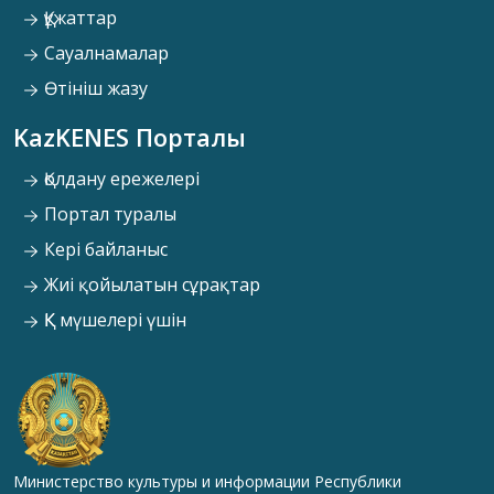
Құжаттар
Сауалнамалар
Өтініш жазу
KazKENES Порталы
Қолдану ережелері
Портал туралы
Кері байланыс
Жиі қойылатын сұрақтар
ҚК мүшелері үшін
Министерство культуры и информации Республики