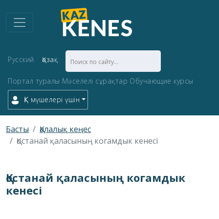
Русский
Қазақ
Портал туралы
Мәселелі сұрақтар
Обучающие курсы
ҚК мүшелері үшін
Басты
Қалалық кеңес
Қостанай қаласының когамдык кенесi
Қостанай қаласының когамдык
кенесi