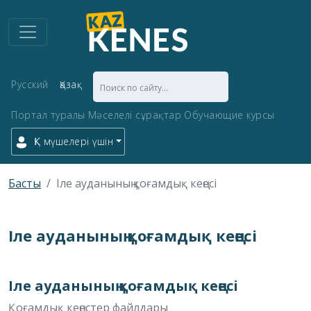
Русский
Қазақ
Портал туралы
Мәселелі сұрақтар
Обучающие курсы
ҚК мүшелері үшін
Басты
Іле ауданының қоғамдық кеңесі
Іле ауданының қоғамдық кеңесі
Іле ауданының қоғамдық кеңесі
Қоғамдық кеңестер файлдары