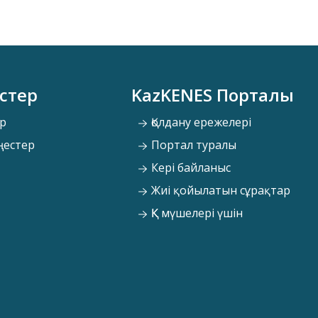
стер
KazKENES Порталы
р
Қолдану ережелері
ңестер
Портал туралы
Кері байланыс
Жиі қойылатын сұрақтар
ҚК мүшелері үшін