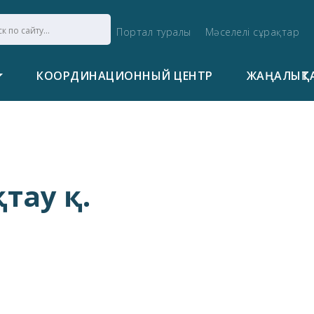
Портал туралы
Мәселелі сұрақтар
КООРДИНАЦИОННЫЙ ЦЕНТР
ЖАҢАЛЫҚТ
тау қ.