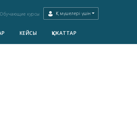
ҚК мүшелері үшін
Обучающие курсы
АР
КЕЙСЫ
ҚҰЖАТТАР