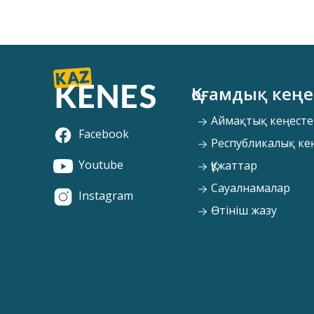
Қоғамдық кеңе
Аймақтық кеңесте
Facebook
Республикалық ке
Youtube
Құжаттар
Сауалнамалар
Instagram
Өтініш жазу