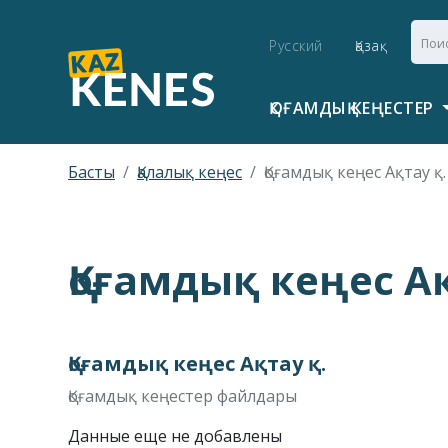
Русский
Қазақ
ҚОҒАМДЫҚ КЕҢЕСТЕР
Басты
Қалалық кеңес
Қоғамдық кеңес Ақтау қ.
Қоғамдық кеңес Ақ
Қоғамдық кеңес Ақтау қ.
Қоғамдық кеңестер файлдары
Данные еще не добавлены