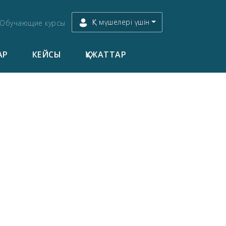
ҚК мүшелері үшін
Обучающие курсы
АР
КЕЙСЫ
ҚҰЖАТТАР