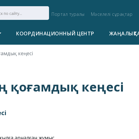
Портал туралы
Мәселелі сұрақтар
КООРДИНАЦИОННЫЙ ЦЕНТР
ЖАҢАЛЫҚТ
ғамдық кеңесі
ң қоғамдық кеңесі
сі
 жылға арналған жұмыс