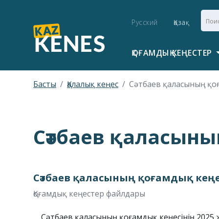
Русский
Қазақ
ҚОҒАМДЫҚ КЕҢЕСТЕР
Басты
Қалалық кеңес
Сәтбаев қаласының қо
Сәтбаев қаласыны
Сәтбаев қаласының қоғамдық кеңе
Қоғамдық кеңестер файлдары
Сәтбаев қаласының қоғамдық кеңесінің 2025