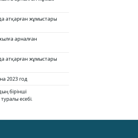
лда атқарған жұмыстары
жылға арналған
лда атқарған жұмыстары
на 2023 год
дың бірінші
уралы есебі.