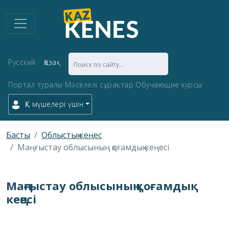
Русский
Қазақ
Портал туралы
Мәселелі сұрақтар
Обучающие курсы
ҚК мүшелері үшін
Басты
Облыстық кеңес
Маңғыстау облысының қоғамдық кеңесі
Маңғыстау облысының қоғамдық
кеңесі