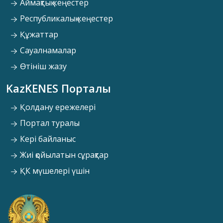
Аймақтық кеңестер
Республикалық кеңестер
Құжаттар
Сауалнамалар
Өтініш жазу
KazKENES Порталы
Қолдану ережелері
Портал туралы
Кері байланыс
Жиі қойылатын сұрақтар
ҚК мүшелері үшін