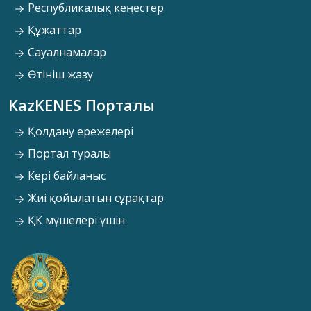
Республикалық кеңестер
Құжаттар
Сауалнамалар
Өтініш жазу
KazKENES Порталы
Қолдану ережелері
Портал туралы
Кері байланыс
Жиі қойылатын сұрақтар
ҚК мүшелері үшін