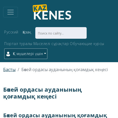
Русский
Қазақ
Портал туралы
Мәселелі сұрақтар
Обучающие курсы
ҚК мүшелері үшін
Басты
Бөкей ордасы ауданының қоғамдық кеңесі
Бөкей ордасы ауданының
қоғамдық кеңесі
Бөкей ордасы ауданының қоғамдық