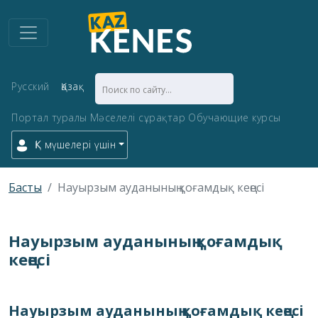
Русский
Қазақ
Портал туралы
Мәселелі сұрақтар
Обучающие курсы
ҚК мүшелері үшін
Басты
Науырзым ауданының қоғамдық кеңесі
Науырзым ауданының қоғамдық
кеңесі
Науырзым ауданының қоғамдық кеңесі