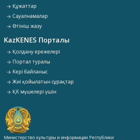
Құжаттар
Сауалнамалар
Өтініш жазу
KazKENES Порталы
Қолдану ережелері
Портал туралы
Кері байланыс
Жиі қойылатын сұрақтар
ҚК мүшелері үшін
Министерство культуры и информации Республики