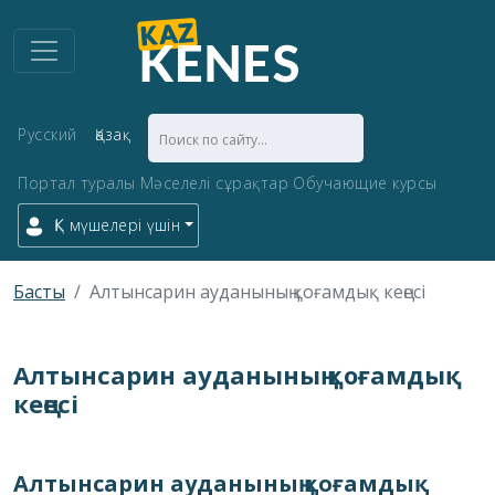
Русский
Қазақ
Портал туралы
Мәселелі сұрақтар
Обучающие курсы
ҚК мүшелері үшін
Басты
Алтынсарин ауданының қоғамдық кеңесі
Алтынсарин ауданының қоғамдық
кеңесі
Алтынсарин ауданының қоғамдық