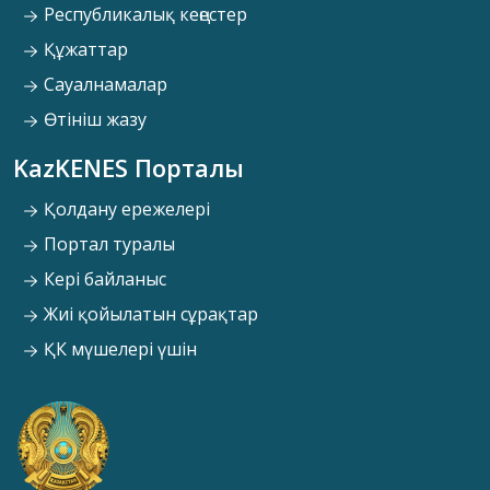
Республикалық кеңестер
Құжаттар
Сауалнамалар
Өтініш жазу
KazKENES Порталы
Қолдану ережелері
Портал туралы
Кері байланыс
Жиі қойылатын сұрақтар
ҚК мүшелері үшін