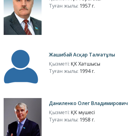
Туған жылы:
1957 г.
Жашибай Асқар Талғатұлы
Қызметі:
ҚК Хатшысы
Туған жылы:
1994 г.
Даниленко Олег Владимирович
Қызметі:
ҚК мүшесі
Туған жылы:
1958 г.