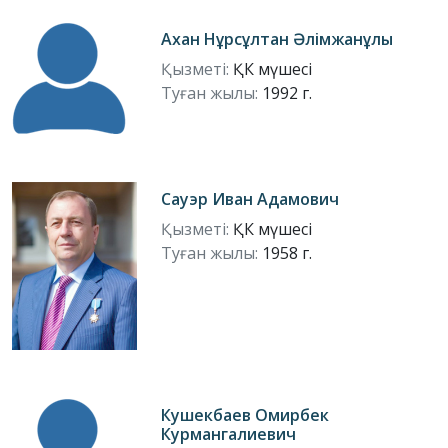
Ахан Нұрсұлтан Әлімжанұлы
Қызметі:
ҚК мүшесі
Туған жылы:
1992 г.
Сауэр Иван Адамович
Қызметі:
ҚК мүшесі
Туған жылы:
1958 г.
Кушекбаев Омирбек
Курмангалиевич