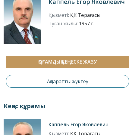
Каппель Егор Яковлевич
Қызметі:
ҚК Төрағасы
Туған жылы:
1957 г.
ҚОҒАМДЫҚ КЕҢЕСКЕ ЖАЗУ
Ақпаратты жүктеу
Кеңес құрамы
Каппель Егор Яковлевич
Қызметі:
ҚК Төрағасы