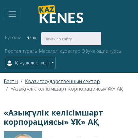
Русский
Қазақ
Портал туралы
Мәселелі сұрақтар
Обучающие курсы
ҚК мүшелері үшін
Басты
Квазигосударственный сектор
«Азық-түлік келісімшарт корпорациясы» ҰК» АҚ
«Азық-түлік келісімшарт
корпорациясы» ҰК» АҚ