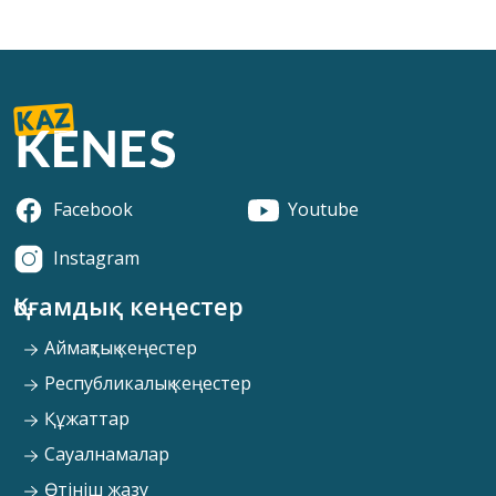
Facebook
Youtube
Instagram
Қоғамдық кеңестер
Аймақтық кеңестер
Республикалық кеңестер
Құжаттар
Сауалнамалар
Өтініш жазу