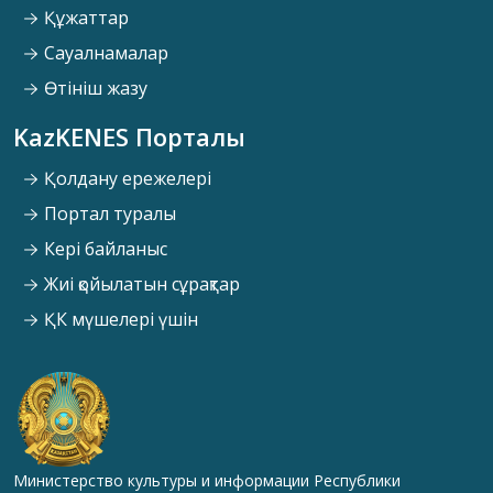
Құжаттар
Сауалнамалар
Өтініш жазу
KazKENES Порталы
Қолдану ережелері
Портал туралы
Кері байланыс
Жиі қойылатын сұрақтар
ҚК мүшелері үшін
Министерство культуры и информации Республики