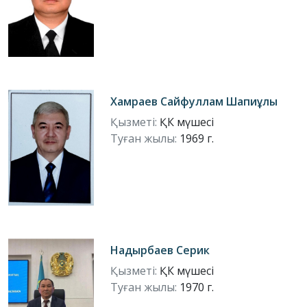
Хамраев Сайфуллам Шапиұлы
Қызметі:
ҚК мүшесі
Туған жылы:
1969 г.
Надырбаев Серик
Қызметі:
ҚК мүшесі
Туған жылы:
1970 г.