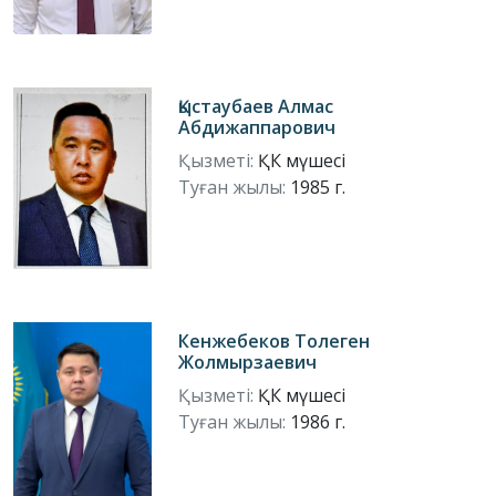
Қыстаубаев Алмас
Абдижаппарович
Қызметі:
ҚК мүшесі
Туған жылы:
1985 г.
Кенжебеков Толеген
Жолмырзаевич
Қызметі:
ҚК мүшесі
Туған жылы:
1986 г.