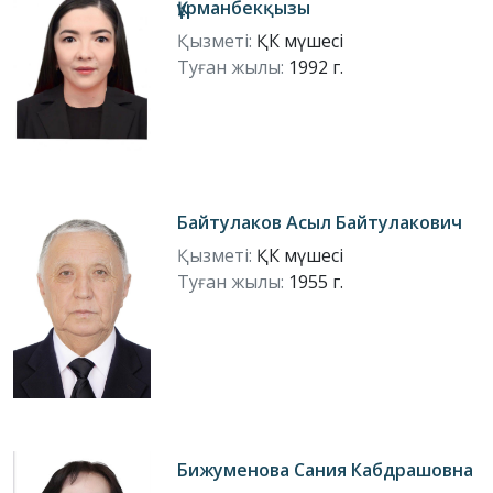
Құрманбекқызы
Қызметі:
ҚК мүшесі
Туған жылы:
1992 г.
Байтулаков Асыл Байтулакович
Қызметі:
ҚК мүшесі
Туған жылы:
1955 г.
Бижуменова Сания Кабдрашовна