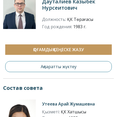
Дауталиев Казыбек
Нурсеитович
Должность:
ҚК Төрағасы
Год рождения:
1983 г.
ҚОҒАМДЫҚ КЕҢЕСКЕ ЖАЗУ
Ақпаратты жүктеу
Состав совета
Утеева Арай Жумашевна
Қызметі:
ҚК Хатшысы