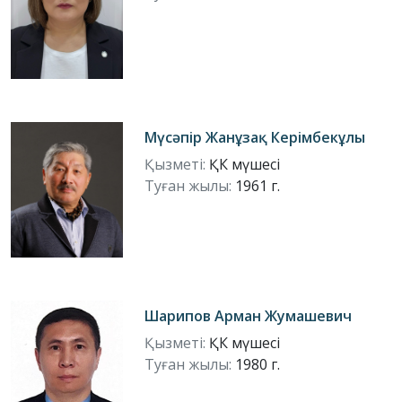
Мүсәпір Жанұзақ Керімбекұлы
Қызметі:
ҚК мүшесі
Туған жылы:
1961 г.
Шарипов Арман Жумашевич
Қызметі:
ҚК мүшесі
Туған жылы:
1980 г.