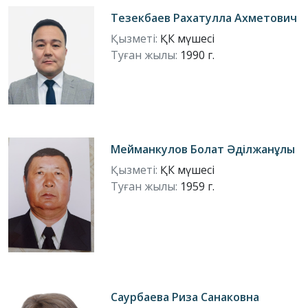
Тезекбаев Рахатулла Ахметович
Қызметі:
ҚК мүшесі
Туған жылы:
1990 г.
Мейманкулов Болат Әділжанұлы
Қызметі:
ҚК мүшесі
Туған жылы:
1959 г.
Саурбаева Риза Санаковна