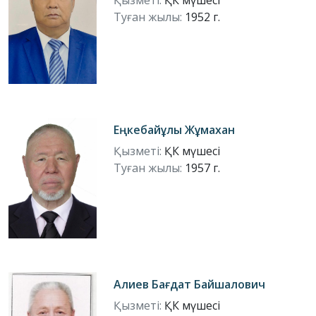
Туған жылы:
1952 г.
Еңкебайұлы Жұмахан
Қызметі:
ҚК мүшесі
Туған жылы:
1957 г.
Алиев Бағдат Байшалович
Қызметі:
ҚК мүшесі