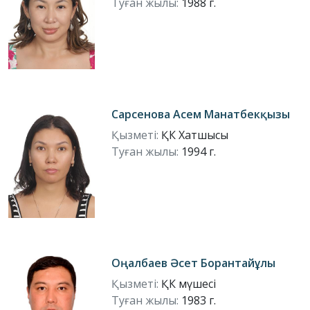
Туған жылы:
1988 г.
Сарсенова Асем Манатбекқызы
Қызметі:
ҚК Хатшысы
Туған жылы:
1994 г.
Оңалбаев Әсет Борантайұлы
Қызметі:
ҚК мүшесі
Туған жылы:
1983 г.