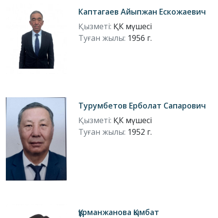
Каптагаев Айыпжан Ескожаевич
Қызметі:
ҚК мүшесі
Туған жылы:
1956 г.
Турумбетов Ерболат Сапарович
Қызметі:
ҚК мүшесі
Туған жылы:
1952 г.
Құрманжанова Қымбат