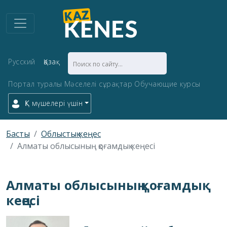
Русский
Қазақ
Портал туралы
Мәселелі сұрақтар
Обучающие курсы
ҚК мүшелері үшін
Басты
Облыстық кеңес
Алматы облысының қоғамдық кеңесі
Алматы облысының қоғамдық
кеңесі