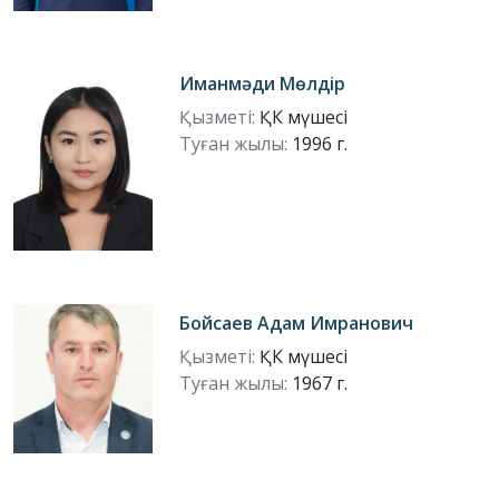
Иманмәди Мөлдір
Қызметі:
ҚК мүшесі
Туған жылы:
1996 г.
Бойсаев Адам Имранович
Қызметі:
ҚК мүшесі
Туған жылы:
1967 г.