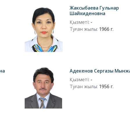
Жаксыбаева Гульнар
Шайхиденовна
Қызметі:
-
Туған жылы:
1966 г.
на
Адекенов Сергазы Мынж
Қызметі:
-
Туған жылы:
1956 г.