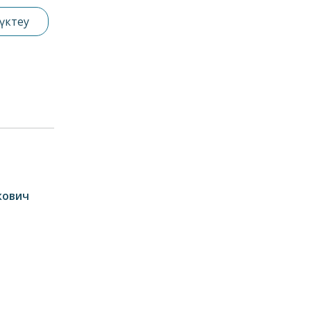
үктеу
кович