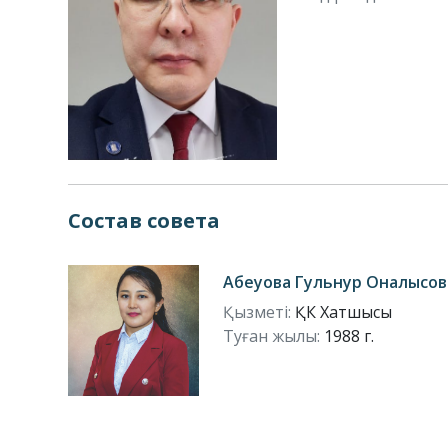
Состав совета
Абеуова Гульнур Оналысов
Қызметі:
ҚК Хатшысы
Туған жылы:
1988 г.