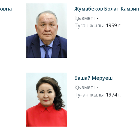
ковна
Жумабеков Болат Камзи
Қызметі:
-
Туған жылы:
1959 г.
Башай Меруеш
Қызметі:
-
Туған жылы:
1974 г.