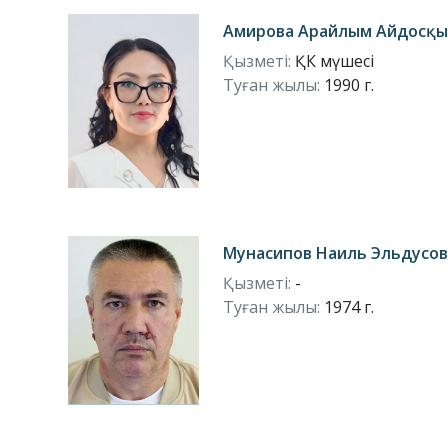
Амирова Арайлым Айдосқ
Қызметі:
ҚК мүшесі
Туған жылы:
1990 г.
Мунасипов Наиль Эльдусо
Қызметі:
-
Туған жылы:
1974 г.