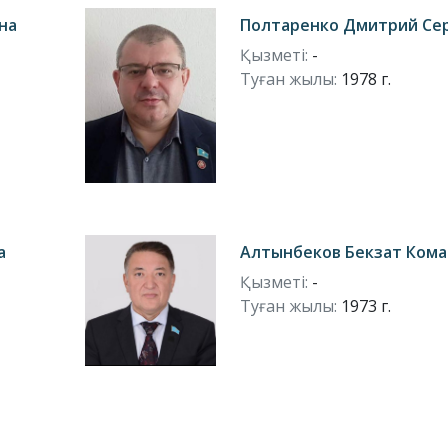
на
Полтаренко Дмитрий Се
Қызметі:
-
Туған жылы:
1978 г.
а
Алтынбеков Бекзат Ком
Қызметі:
-
Туған жылы:
1973 г.