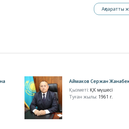
Ақпаратты ж
на
Аймаков Сержан Жанабе
Қызметі:
ҚК мүшесі
Туған жылы:
1961 г.