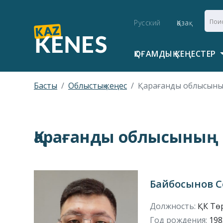
Русский
Қазақ
ҚОҒАМДЫҚ КЕҢЕСТЕР
Басты
Облыстық кеңес
Қарағанды облысының 
Қарағанды облысының 
Байбосынов С
Должность:
ҚК Тө
Год рождения:
1983