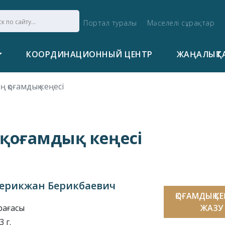
Портал туралы
Мәселелі сұрақтар
КООРДИНАЦИОННЫЙ ЦЕНТР
ЖАҢАЛЫҚТ
қоғамдық кеңесі
қоғамдық кеңесі
ерикжан Берикбаевич
ҚОҒАМДЫҚ К
рағасы
ЖАЗУ
 г.