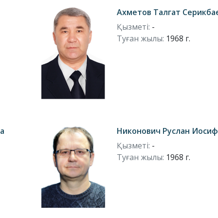
ч
Ахметов Талгат Серикба
Қызметі:
-
Туған жылы:
1968 г.
а
Никонович Руслан Иоси
Қызметі:
-
Туған жылы:
1968 г.