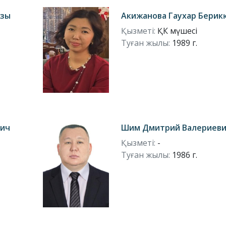
ызы
Акижанова Гаухар Берик
Қызметі:
ҚК мүшесі
Туған жылы:
1989 г.
вич
Шим Дмитрий Валериев
Қызметі:
-
Туған жылы:
1986 г.