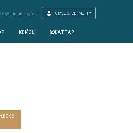
ҚК мүшелері үшін
Обучающие курсы
АР
КЕЙСЫ
ҚҰЖАТТАР
ЕҢЕСКЕ