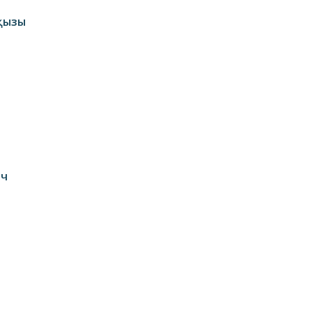
қызы
ич