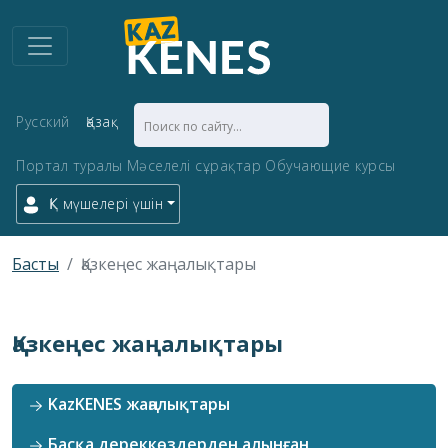
Русский
Қазақ
Портал туралы
Мәселелі сұрақтар
Обучающие курсы
ҚК мүшелері үшін
Басты
Қазкеңес жаңалықтары
Қазкеңес жаңалықтары
KazKENES жаңалықтары
Басқа дереккөздерден алынған