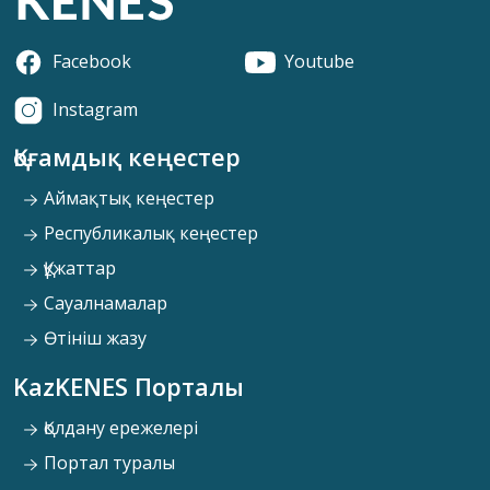
Facebook
Youtube
Instagram
Қоғамдық кеңестер
Аймақтық кеңестер
Республикалық кеңестер
Құжаттар
Сауалнамалар
Өтініш жазу
KazKENES Порталы
Қолдану ережелері
Портал туралы