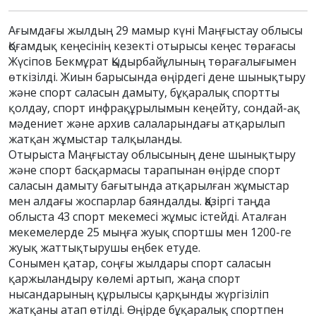
Ағымдағы жылдың 29 мамыр күні Маңғыстау облысы
Қоғамдық кеңесінің кезекті отырысы кеңес төрағасы
Жүсіпов Бекмұрат Қыдырбайұлының төрағалығымен
өткізілді. Жиын барысында өңірдегі дене шынықтыру
және спорт саласын дамыту, бұқаралық спортты
қолдау, спорт инфрақұрылымын кеңейту, сондай-ақ
мәдениет және архив салаларындағы атқарылып
жатқан жұмыстар талқыланды.
Отырыста Маңғыстау облысының дене шынықтыру
және спорт басқармасы тарапынан өңірде спорт
саласын дамыту бағытында атқарылған жұмыстар
мен алдағы жоспарлар баяндалды. Қазіргі таңда
облыста 43 спорт мекемесі жұмыс істейді. Аталған
мекемелерде 25 мыңға жуық спортшы мен 1200-ге
жуық жаттықтырушы еңбек етуде.
Сонымен қатар, соңғы жылдары спорт саласын
қаржыландыру көлемі артып, жаңа спорт
нысандарының құрылысы қарқынды жүргізіліп
жатқаны атап өтілді. Өңірде бұқаралық спортпен