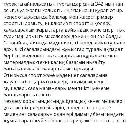
тұрақты айналысатын тұрғындар саны 342 мыңнан
асып, бұл жалпы халықтың 42 пайызын құрап отыр.
Кеңес отырысында балалар мен жасөспірімдер
спортын дамыту, инклюзивті спортты қолдау,
халықаралық жарыстарға дайындық және спорттық
туризмді дамыту мәселелері де кеңінен сөз болды.
Сондай-ақ жиында мәдениет, тілдерді дамыту және
архив ісі салаларындағы жұмыстар туралы ақпарат
беріліп, мәдениет нысандарының құрылысы мен
материалдық-техникалық базасын нығайту
бағытындағы жобалар таныстырылды.
Отырысқа спорт және мәдениет салаларына
жауапты басқарма өкілдері, қоғамдық кеңес
мүшелері, сала мамандары мен тиісті мекеме
басшылары қатысты
Кездесу қорытындысында Қоғамдық кеңес мүшелері
ұсыныс-пікірлерін білдіріп, өңірдің спорт және
мәдениет салаларын одан әрі дамыту бағытындағы
жұмыстарды жүйелі жалғастыру қажеттігін атап өтті.