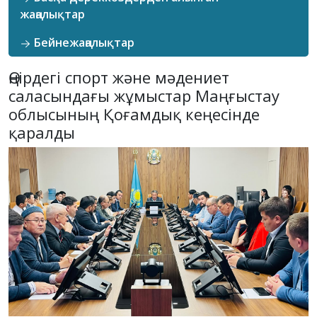
жаңалықтар
Бейнежаңалықтар
Өңірдегі спорт және мәдениет
саласындағы жұмыстар Маңғыстау
облысының Қоғамдық кеңесінде
қаралды