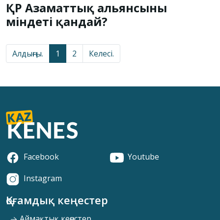
ҚР Азаматтық альянсының
міндеті қандай?
Алдыңғы.
1
2
Келесі.
Facebook
Youtube
Instagram
Қоғамдық кеңестер
Аймақтық кеңестер