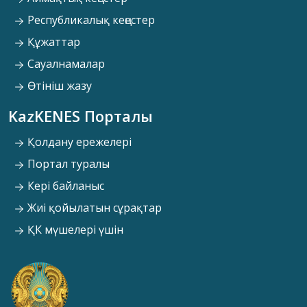
Республикалық кеңестер
Құжаттар
Сауалнамалар
Өтініш жазу
KazKENES Порталы
Қолдану ережелері
Портал туралы
Кері байланыс
Жиі қойылатын сұрақтар
ҚК мүшелері үшін