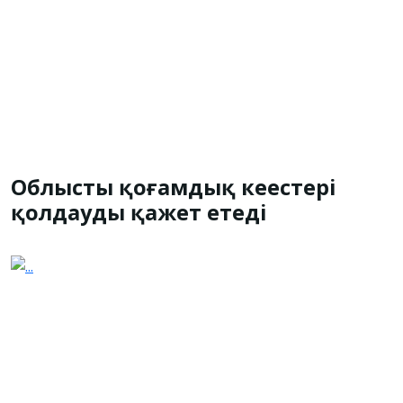
Облыстың қоғамдық кеңестері
қолдауды қажет етеді