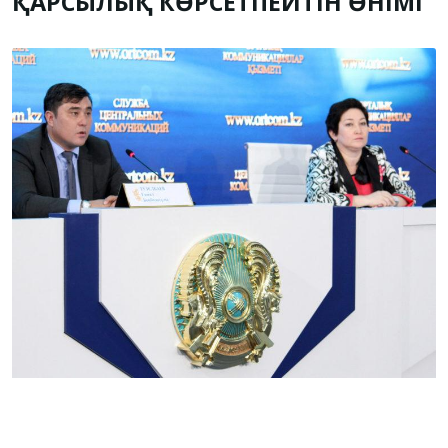
ҚАРСЫЛЫҚ КӨРСЕТПЕЙТІН ӨНІМІ