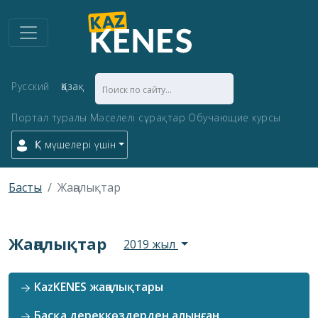
Русский
Қазақ
Портал туралы
Мәселелі сұрақтар
Обучающие курсы
ҚК мүшелері үшін
Басты
Жаңалықтар
Жаңалықтар
2019 жыл
KazKENES жаңалықтары
Басқа дереккөздерден алынған