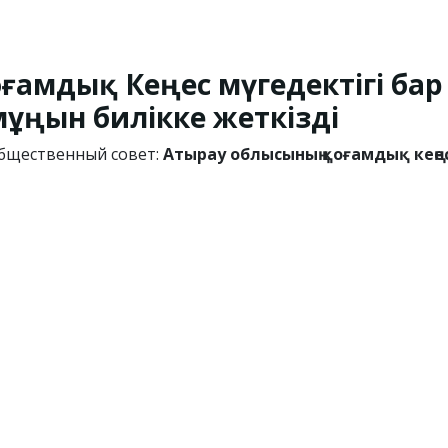
Қоғамдық Кеңес мүгедектігі б
мұңын билікке жеткізді
бщественный совет:
Атырау облысының қоғамдық кеңес