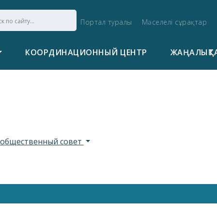
Портал туралы
Мәселелі сұрақтар
КООРДИНАЦИОННЫЙ ЦЕНТР
ЖАҢАЛЫҚТ
 общественный совет