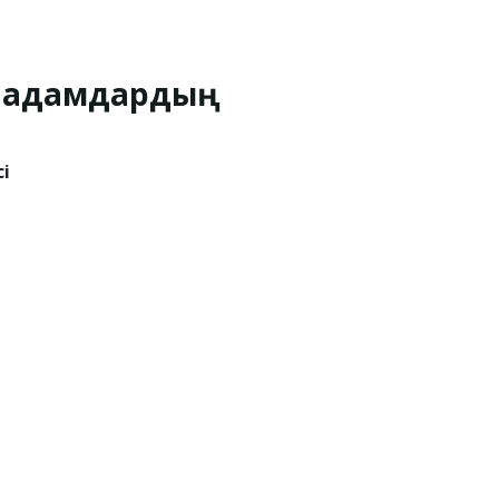
ар адамдардың
і