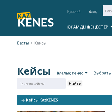
Русский
Қазақ
ҚОҒАМДЫҚ КЕҢЕСТЕР
Басты
Кейсы
Кейсы
Қалалық кеңес
Выбрать
Найти
Кейсы KazKENES