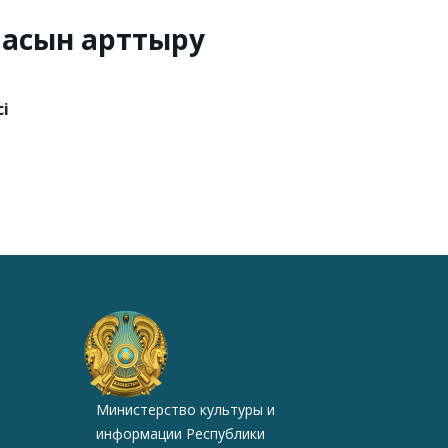
пасын арттыру
і
Министерство культуры и
информации Республики