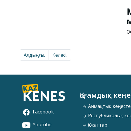
О
Алдыңғы.
Келесі.
Қоғамдық кеңе
Аймақтық кеңесте
Facebook
Республикалық ке
Youtube
Құжаттар