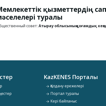
Мемлекеттік қызметтердің са
мәселелері туралы
бщественный совет:
Атырау облысының қоғамдық кеңес
стер
KazKENES Порталы
р
Қолдану ережелері
ңестер
Портал туралы
Кері байланыс