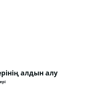
рінің алдын алу
ері