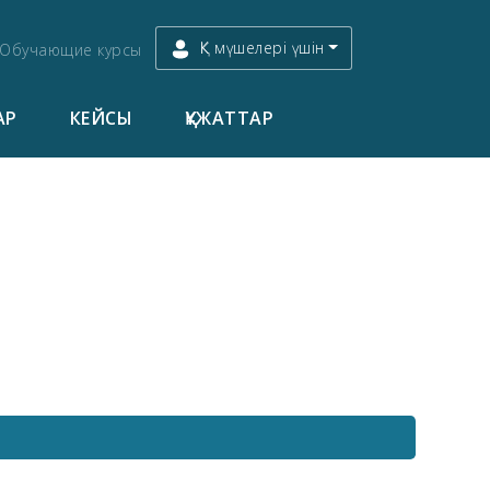
ҚК мүшелері үшін
Обучающие курсы
АР
КЕЙСЫ
ҚҰЖАТТАР