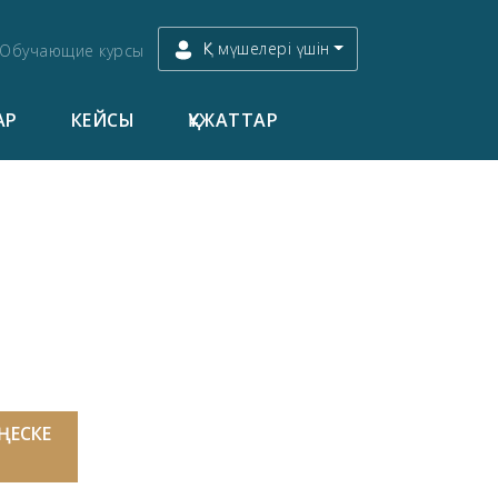
ҚК мүшелері үшін
Обучающие курсы
АР
КЕЙСЫ
ҚҰЖАТТАР
ЕҢЕСКЕ