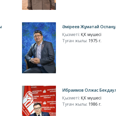
ы
Әміреев Жұматай Оспан
Қызметі:
ҚК мүшесі
Туған жылы:
1975 г.
Ибраимов Олжас Бекдау
Қызметі:
ҚК мүшесі
Туған жылы:
1986 г.