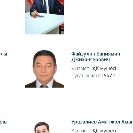
ұлы
Файзулин Баниямин
Джихангерович
Қызметі:
ҚК мүшесі
Туған жылы:
1967 г.
ұлы
Уразалиев Аманжол Ама
Қызметі:
ҚК мүшесі