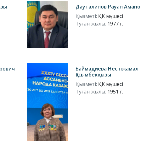
ызы
Дауталинов Рауан Амано
Қызметі:
ҚК мүшесі
Туған жылы:
1977 г.
рович
Баймадиева Несіпжамал
Қасымбекқызы
Қызметі:
ҚК мүшесі
Туған жылы:
1951 г.