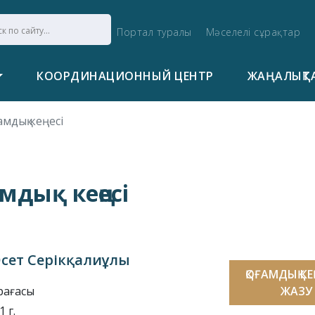
Портал туралы
Мәселелі сұрақтар
КООРДИНАЦИОННЫЙ ЦЕНТР
ЖАҢАЛЫҚТ
амдық кеңесі
мдық кеңесі
сет Серікқалиұлы
ҚОҒАМДЫҚ К
рағасы
ЖАЗУ
 г.