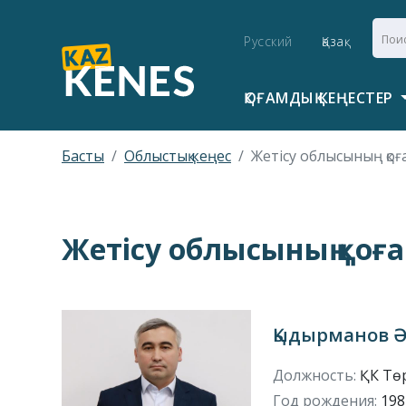
Русский
Қазақ
ҚОҒАМДЫҚ КЕҢЕСТЕР
Басты
Облыстық кеңес
Жетісу облысының қоғ
Жетісу облысының қоға
Қыдырманов Ә
Должность:
ҚК Тө
Год рождения:
1981