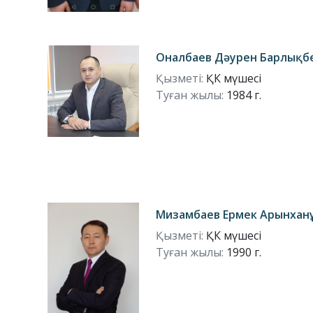
Оналбаев Дәурен Барлықб
Қызметі:
ҚК мүшесі
Туған жылы:
1984 г.
Мизамбаев Ермек Арынхан
Қызметі:
ҚК мүшесі
Туған жылы:
1990 г.