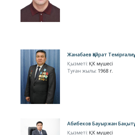
Жанабаев Қайрат Темірғали
Қызметі:
ҚК мүшесі
Туған жылы:
1968 г.
Абибеков Бауыржан Бақыт
Қызметі:
ҚК мүшесі