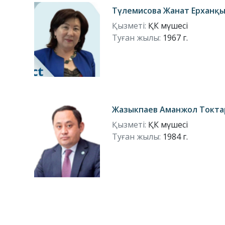
Түлемисова Жанат Ерханқ
Қызметі:
ҚК мүшесі
Туған жылы:
1967 г.
Жазыкпаев Аманжол Токта
Қызметі:
ҚК мүшесі
Туған жылы:
1984 г.