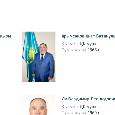
йқызы
Қарымсақов Қанат Батанұл
Қызметі:
ҚК мүшесі
Туған жылы:
1968 г.
Ли Владимир Леонидови
Қызметі:
ҚК мүшесі
Туған жылы:
1969 г.