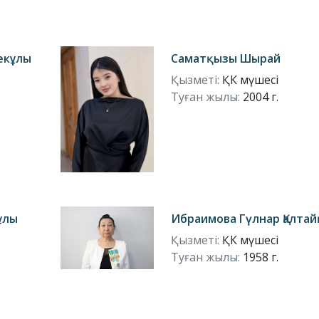
екұлы
Саматқызы Шырай
Қызметі:
ҚК мүшесі
Туған жылы:
2004 г.
ұлы
Ибраимова Гүлнар Қалта
Қызметі:
ҚК мүшесі
Туған жылы:
1958 г.