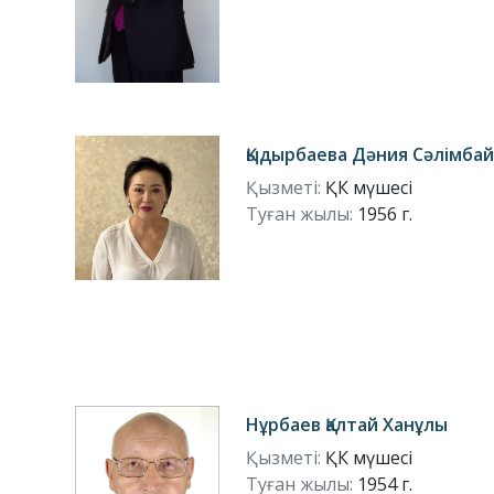
Қыдырбаева Дәния Сәлімба
Қызметі:
ҚК мүшесі
Туған жылы:
1956 г.
Нұрбаев Қалтай Ханұлы
Қызметі:
ҚК мүшесі
Туған жылы:
1954 г.