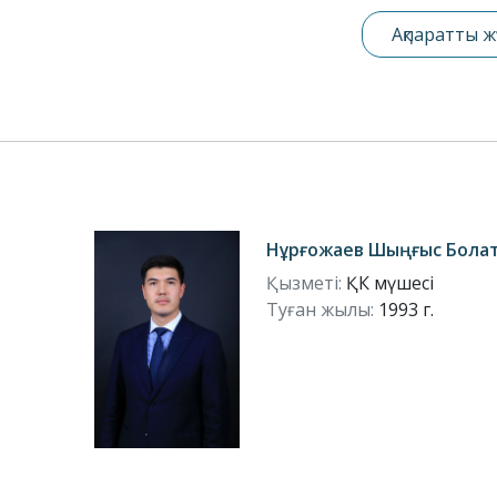
Ақпаратты ж
Нұрғожаев Шыңғыс Бола
Қызметі:
ҚК мүшесі
Туған жылы:
1993 г.