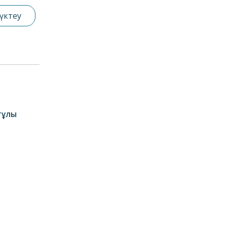
үктеу
тұлы