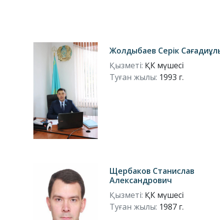
Жолдыбаев Серік Сағадиұл
Қызметі:
ҚК мүшесі
Туған жылы:
1993 г.
Щербаков Станислав
Александрович
Қызметі:
ҚК мүшесі
Туған жылы:
1987 г.