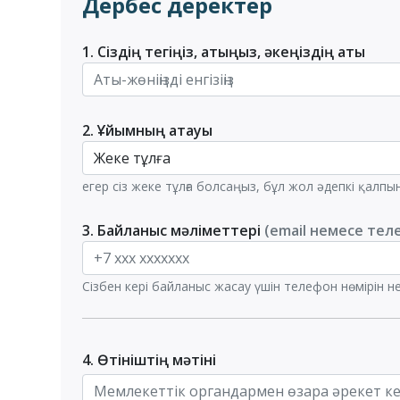
Дербес деректер
1. Сіздің тегіңіз, атыңыз, әкеңіздің аты
2. Ұйымның атауы
егер сіз жеке тұлға болсаңыз, бұл жол әдепкі қалп
3. Байланыс мәліметтері
(email немесе тел
Сізбен кері байланыс жасау үшін телефон нөмірін 
4. Өтініштің мәтіні