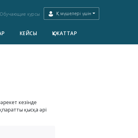
ҚК мүшелері үшін
Обучающие курсы
АР
КЕЙСЫ
ҚҰЖАТТАР
 әрекет кезінде
ақпаратты қысқа әрі