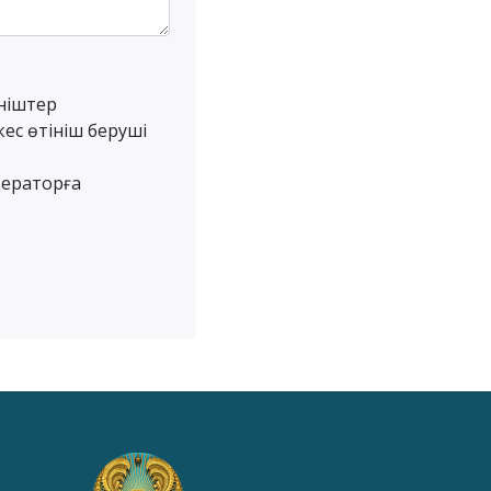
ініштер
ес өтініш беруші
одераторға