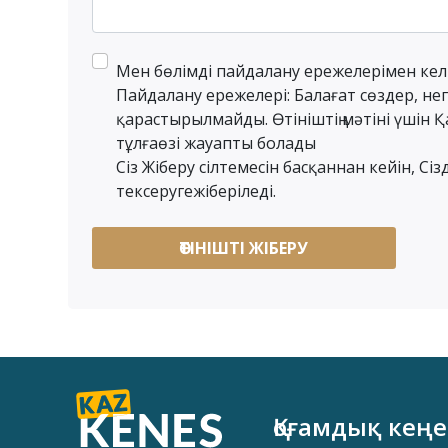
Мен бөлімді пайдалану ережелерімен келі
Пайдалану ережелері: Балағат сөздер, негі
қарастырылмайды. Өтініштің мәтіні үшін 
тұлғаөзі жауапты болады
Сіз Жіберу сілтемесін басқаннан кейін, Сі
тексеругежіберіледі.
Қоғамдық кеңе