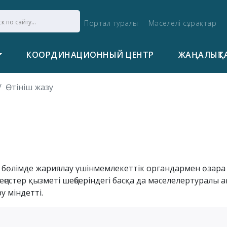
Портал туралы
Мәселелі сұрақтар
КООРДИНАЦИОННЫЙ ЦЕНТР
ЖАҢАЛЫҚТ
Өтініш жазу
айы бөлімде жариялау үшінмемлекеттік органдармен өзара
ңестер қызметі шеңберіндегі басқа да мәселелертуралы 
 міндетті.