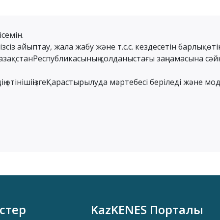
семін.
зсіз айыптау, жала жабу және т.с.с. кездесетін барлықөт
ҚазақстанРеспубликасының қолданыстағы заңнамасына сәйк
здің өтінішіңізгеҚарастырылуда мәртебесі беріледі және м
стер
KazKENES Порталы