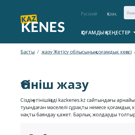
Русский
Қазақ
ҚОҒАМДЫҚ КЕҢЕСТЕР
Басты
жазу Жетісу облысының қоғамдық кеңесі
Өтініш жазу
Сіздің өтінішіңізді kazkenes.kz сайтындағы арн
туындаған мәселелі сұрақты немесе қоғамдық ке
нақты баяндау қажет. Барлық жолдарды толтыру