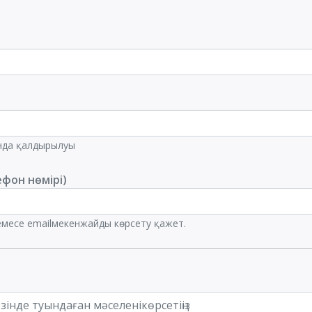
ында қалдырылуы
ефон нөмірі)
немесе emailмекенжайды көрсету қажет.