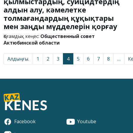
қылмыстардың, суицидтердің
алдын алу, кәмелетке
толмағандардың құқықтары
мен заңды мүдделерін қорғау
Қоғамдық кеңес:
Общественный совет
Актюбинской области
Алдыңғы.
1
2
3
4
5
6
7
8
…
Ке
Facebook
Youtube