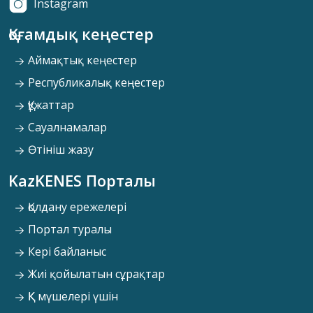
Instagram
Қоғамдық кеңестер
Аймақтық кеңестер
Республикалық кеңестер
Құжаттар
Сауалнамалар
Өтініш жазу
KazKENES Порталы
Қолдану ережелері
Портал туралы
Кері байланыс
Жиі қойылатын сұрақтар
ҚК мүшелері үшін