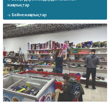
жаңалықтар
Бейнежаңалықтар