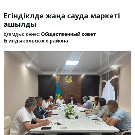
Егіндікөлде жаңа сауда маркеті
ашылды
Қоғамдық кеңес:
Общественный совет
Егиндыкольского района