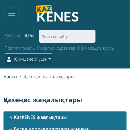
Русский
Қазақ
Портал туралы
Мәселелі сұрақтар
Обучающие курсы
ҚК мүшелері үшін
Басты
Қазкеңес жаңалықтары
Қазкеңес жаңалықтары
KazKENES жаңалықтары
Басқа дереккөздерден алынған