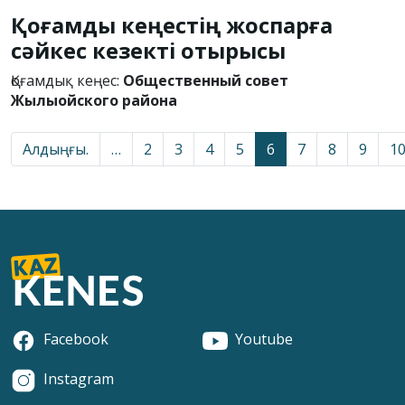
Қоғамдық кеңестің жоспарға
сәйкес кезекті отырысы
Қоғамдық кеңес:
Общественный совет
Жылыойского района
Алдыңғы.
…
2
3
4
5
6
7
8
9
1
Facebook
Youtube
Instagram