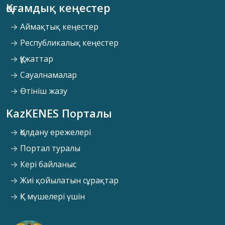
Қоғамдық кеңестер
Аймақтық кеңестер
Республикалық кеңестер
Құжаттар
Сауалнамалар
Өтініш жазу
KazKENES Порталы
Қолдану ережелері
Портал туралы
Кері байланыс
Жиі қойылатын сұрақтар
ҚК мүшелері үшін