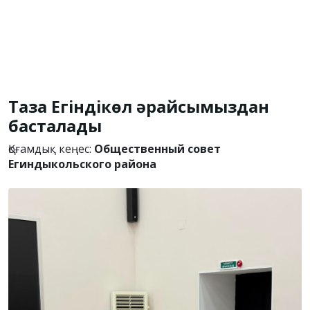
Таза Егіндікөл әрқайсымыздан
басталады
Қоғамдық кеңес:
Общественный совет
Егиндыкольского района