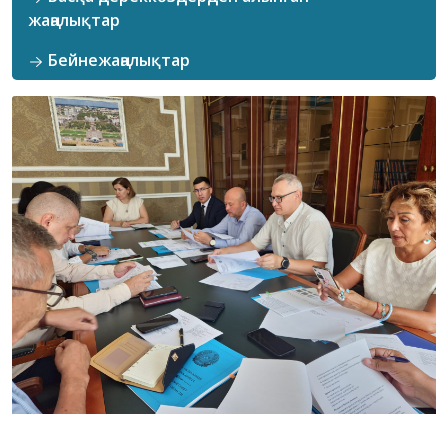
жаңалықтар
Бейнежаңалықтар