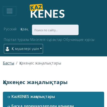
Русский
Қазақ
Портал туралы
Мәселелі сұрақтар
Обучающие курсы
ҚК мүшелері үшін
Басты
Қазкеңес жаңалықтары
Қазкеңес жаңалықтары
KazKENES жаңалықтары
Басқа дереккөздерден алынған