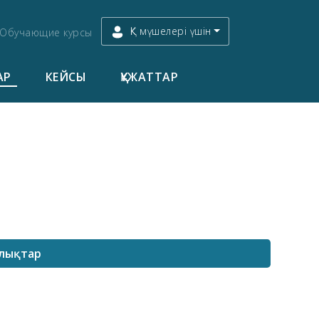
ҚК мүшелері үшін
Обучающие курсы
АР
КЕЙСЫ
ҚҰЖАТТАР
лықтар