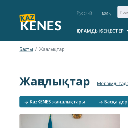
Русский
Қазақ
ҚОҒАМДЫҚ КЕҢЕСТЕР
Басты
Жаңалықтар
Жаңалықтар
Мерзімді таңд
KazKENES жаңалықтары
Басқа дер