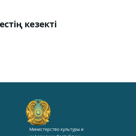
стің кезекті
Министерство культуры и