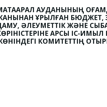
МАҚТААРАЛ АУДАНЫНЫҢ ҚОҒАМД
ЖАНЫНАН ҚҰРЫЛҒАН БЮДЖЕТ,
ДАМУ, ӘЛЕУМЕТТІК ЖӘНЕ СЫБ
КӨРІНІСТЕРІНЕ ҚАРСЫ ІС-ҚИМЫЛ
ЖӨНІНДЕГІ КОМИТЕТТІҢ ОТЫР