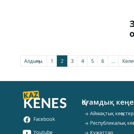
Алдыңғы.
1
2
3
4
5
6
…
Келес
Қоғамдық кеңе
Аймақтық кеңестер
Facebook
Республикалық кең
Youtube
Құжаттар