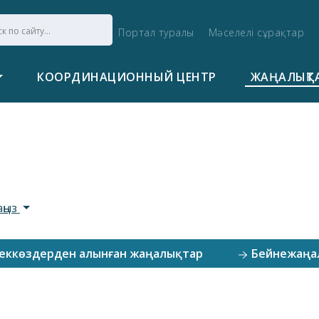
Портал туралы
Мәселелі сұрақтар
КООРДИНАЦИОННЫЙ ЦЕНТР
ЖАҢАЛЫҚТ
аңыз
еккөздерден алынған жаңалықтар
Бейнежаңа