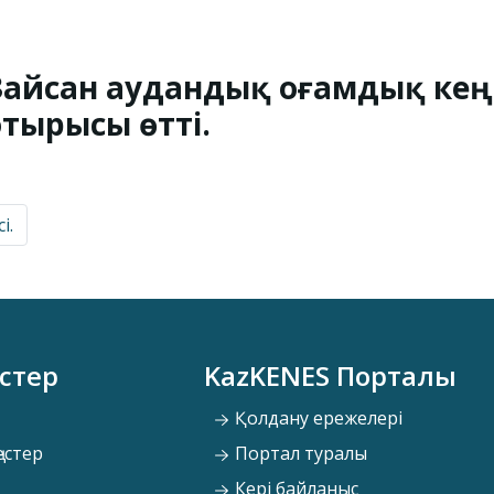
Зайсан аудандық Қоғамдық кеңе
отырысы өтті.
і.
стер
KazKENES Порталы
Қолдану ережелері
естер
Портал туралы
Кері байланыс