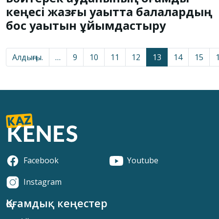
кеңесі жазғы уақытта балалардың
бос уақытын ұйымдастыру
Алдыңғы.
…
9
10
11
12
13
14
15
Facebook
Youtube
Instagram
Қоғамдық кеңестер