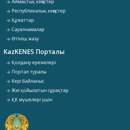
Аймақтық кеңестер
Республикалық кеңестер
Құжаттар
Сауалнамалар
Өтініш жазу
KazKENES Порталы
Қолдану ережелері
Портал туралы
Кері байланыс
Жиі қойылатын сұрақтар
ҚК мүшелері үшін