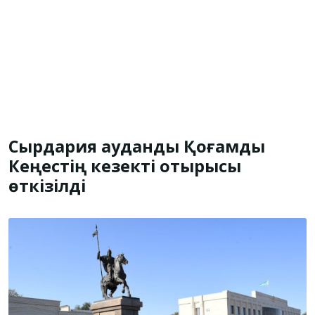
Сырдария аудандық Қоғамдық
Кеңестің кезекті отырысы
өткізілді