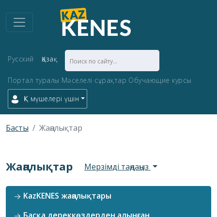
Русский
Қазақ
Портал туралы
Мәселелі сұрақтар
Обучающие курсы
ҚК мүшелері үшін
Басты
Жаңалықтар
Жаңалықтар
Мерзімді таңдаңыз
KazKENES жаңалықтары
Басқа дереккөздерден алынған