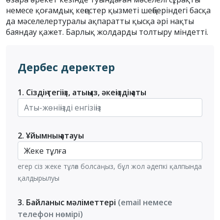
немесе қоғамдық кеңестер қызметі шеңберіндегі басқа
да мәселелертуралы ақпаратты қысқа әрі нақты
баяндау қажет. Барлық жолдарды толтыру міндетті.
Дербес деректер
1. Сіздің тегіңіз, атыңыз, әкеңіздің аты
2. Ұйымның атауы
егер сіз жеке тұлға болсаңыз, бұл жол әдепкі қалпында
қалдырылуы
3. Байланыс мәліметтері
(email немесе
телефон нөмірі)