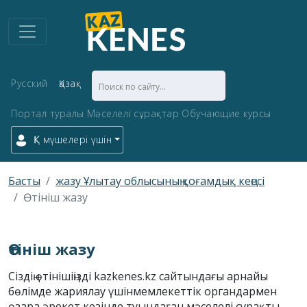
Русский
Қазақ
Портал туралы
Мәселелі сұрақтар
Обучающие курсы
ҚК мүшелері үшін
Басты
жазу Ұлытау облысының қоғамдық кеңесі
Өтініш жазу
Өтініш жазу
Сіздің өтінішіңізді kazkenes.kz сайтындағы арнайы
бөлімде жариялау үшінмемлекеттік органдармен
өзара әрекет кезінде туындаған мәселелі сұрақты