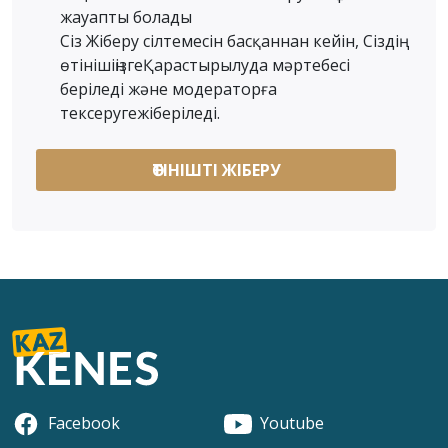
жауапты болады
Сіз Жіберу сілтемесін басқаннан кейін, Сіздің
өтінішіңізгеҚарастырылуда мәртебесі
беріледі және модераторға
тексеругежіберіледі.
Facebook
Youtube