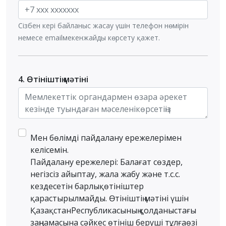
Сізбен кері байланыс жасау үшін телефон нөмірін
немесе emailмекенжайды көрсету қажет.
4. Өтініштің мәтіні
Мен бөлімді пайдалану ережелерімен
келісемін.
Пайдалану ережелері: Балағат сөздер,
негізсіз айыптау, жала жабу және т.с.с.
кездесетін барлықөтініштер
қарастырылмайды. Өтініштің мәтіні үшін
ҚазақстанРеспубликасының қолданыстағы
заңнамасына сәйкес өтініш беруші тұлғаөзі