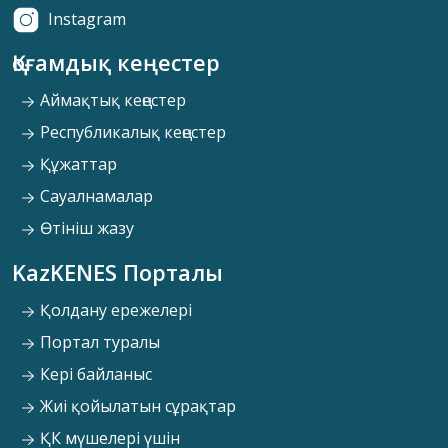
Instagram
Қоғамдық кеңестер
Аймақтық кеңестер
Республикалық кеңестер
Құжаттар
Сауалнамалар
Өтініш жазу
KazKENES Порталы
Қолдану ережелері
Портал туралы
Кері байланыс
Жиі қойылатын сұрақтар
ҚК мүшелері үшін