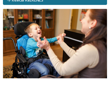
Кейсы KazKENES