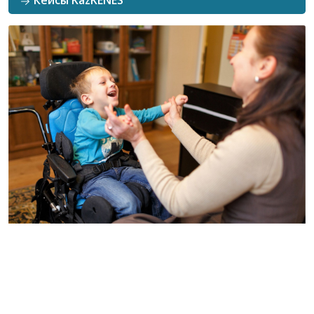
Кейсы KazKENES