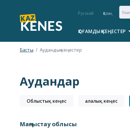
Русский
Қазақ
ҚОҒАМДЫҚ КЕҢЕСТЕР
Басты
Аудандық кеңестер
Аудандар
Облыстық кеңес
Қалалық кеңес
Маңғыстау облысы