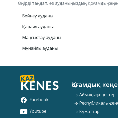
Өңірді таңдап, өз ауданыңыздың Қоғамдық кеңесін
Бейнеу ауданы
Қарақия ауданы
Маңғыстау ауданы
Мұнайлы ауданы
Қоғамдық кеңе
Аймақтық кеңестер
Facebook
Республикалық кең
Youtube
Құжаттар