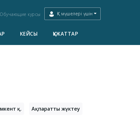
ҚК мүшелері үшін
Обучающие курсы
АР
КЕЙСЫ
ҚҰЖАТТАР
мкент қ.
Ақпаратты жүктеу