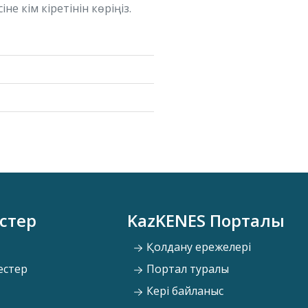
е кім кіретінін көріңіз.
стер
KazKENES Порталы
Қолдану ережелері
естер
Портал туралы
Кері байланыс