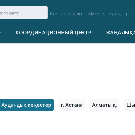
Портал туралы
Мәселелі сұрақтар
КООРДИНАЦИОННЫЙ ЦЕНТР
ЖАҢАЛЫҚТ
Аудандық кеңестер
г. Астана
Алматы қ.
Шы