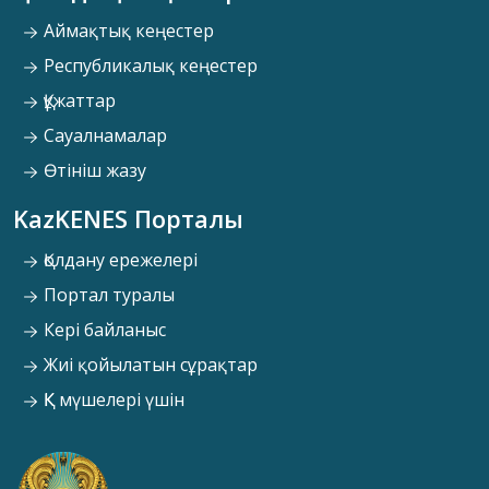
Аймақтық кеңестер
Республикалық кеңестер
Құжаттар
Сауалнамалар
Өтініш жазу
KazKENES Порталы
Қолдану ережелері
Портал туралы
Кері байланыс
Жиі қойылатын сұрақтар
ҚК мүшелері үшін