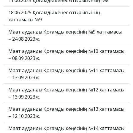
11.06.2025 Қоғамдық кеңес отырысының №8
18.06.2025 Қоғамдық кеңес отырысының
хаттамасы №9
Мақат аудандық Қоғамдық кеңесінің №9 хаттамасы
– 24.08.2023ж.
Мақат аудандық Қоғамдық кеңесінің №10 хаттамасы
– 08.09.2023ж.
Мақат аудандық Қоғамдық кеңесінің №11 хаттамасы
– 13.09.2023ж
Мақат аудандық Қоғамдық кеңесінің №12 хаттамасы
– 13.09.2023ж.
Мақат аудандық Қоғамдық кеңесінің №13 хаттамасы
– 12.10.2023ж.
Мақат аудандық Қоғамдық кеңесінің №14 хаттамасы