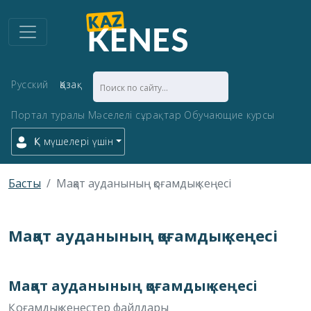
Русский
Қазақ
Портал туралы
Мәселелі сұрақтар
Обучающие курсы
ҚК мүшелері үшін
Басты
Мақат ауданының қоғамдық кеңесі
Мақат ауданының қоғамдық кеңесі
Мақат ауданының қоғамдық кеңесі
Қоғамдық кеңестер файлдары