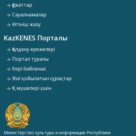
Құжаттар
Сауалнамалар
Өтініш жазу
KazKENES Порталы
Қолдану ережелері
Портал туралы
Кері байланыс
Жиі қойылатын сұрақтар
ҚК мүшелері үшін
Министерство культуры и информации Республики