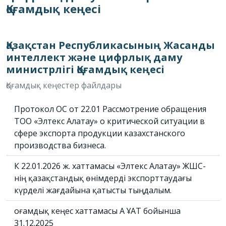
Қоғамдық кеңесі
Қазақстан Республикасының Жасанды
интеллект және цифрлық даму
министрлігі Қоғамдық кеңесі
Қоғамдық кеңестер файлдары
Протокол ОС от 22.01 Рассмотрение обращения
ТОО «Элтекс Алатау» о критической ситуации в
сфере экспорта продукции казахстанского
производства бизнеса.
ҚК 22.01.2026 ж. хаттамасы «Элтекс Алатау» ЖШС-
нің қазақстандық өнімдерді экспорттаудағы
күрделі жағдайына қатысты тыңдалым.
Қоғамдық кеңес хаттамасы АҚ ҰАТ бойынша
31.12.2025