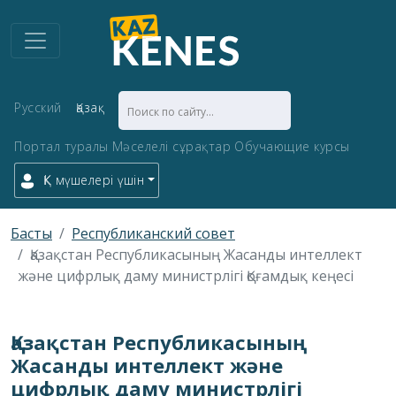
Русский
Қазақ
Портал туралы
Мәселелі сұрақтар
Обучающие курсы
ҚК мүшелері үшін
Басты
Республиканский совет
Қазақстан Республикасының Жасанды интеллект
және цифрлық даму министрлігі Қоғамдық кеңесі
Қазақстан Республикасының
Жасанды интеллект және
цифрлық даму министрлігі